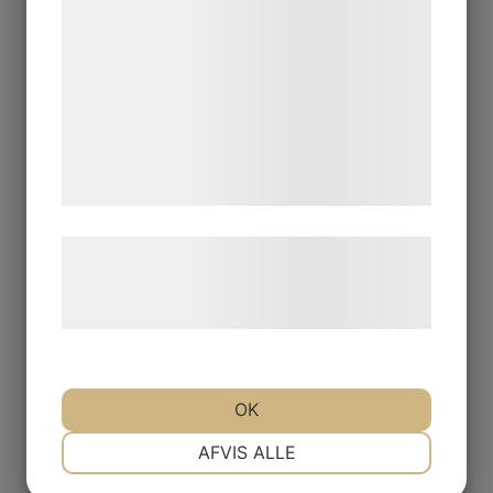
statistik og marketing. Disse oplysninger
kan blive delt med annoncerings- og
analysepartnere, som kan kombinere dem
med data, du tidligere har givet dem eller
de har indsamlet gennem din brug af deres
tjenester. Ved at klikke på 'OK' giver du
samtykke til disse formål.
Læs mere om vores brug af cookies og
behandling af persondata på vores
hjemmeside.
OK
NØDVENDIGE
PRÆFERENCER
AFVIS ALLE