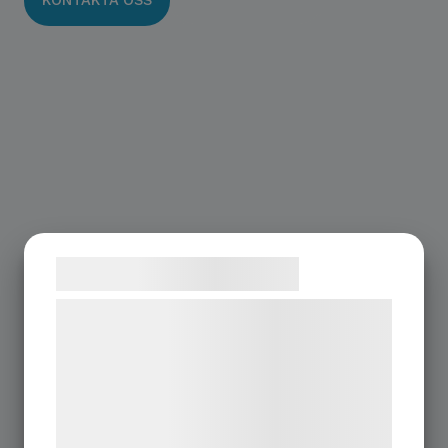
Samtykke til cookies
Vi og vores samarbejdspartnere bruger
teknologier, herunder cookies, til at
indsamle oplysninger om dig til forskellige
formål, herunder: Tilpasning af annoncering,
bedre brugeroplevelse, funktionalitet,