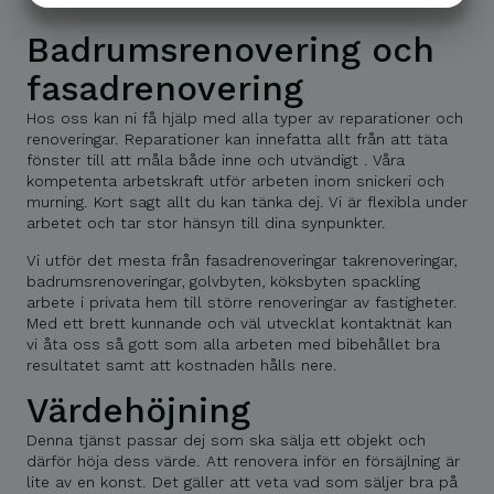
MARKETING
STATISTIK
Badrumsrenovering och
fasadrenovering
Hos oss kan ni få hjälp med alla typer av reparationer och
renoveringar. Reparationer kan innefatta allt från att täta
fönster till att måla både inne och utvändigt . Våra
kompetenta arbetskraft utför arbeten inom snickeri och
murning. Kort sagt allt du kan tänka dej. Vi är flexibla under
arbetet och tar stor hänsyn till dina synpunkter.
Vi utför det mesta från fasadrenoveringar takrenoveringar,
badrumsrenoveringar, golvbyten, köksbyten spackling
arbete i privata hem till större renoveringar av fastigheter.
Med ett brett kunnande och väl utvecklat kontaktnät kan
vi åta oss så gott som alla arbeten med bibehållet bra
resultatet samt att kostnaden hålls nere.
Värdehöjning
Denna tjänst passar dej som ska sälja ett objekt och
därför höja dess värde. Att renovera inför en försäjlning är
lite av en konst. Det gäller att veta vad som säljer bra på