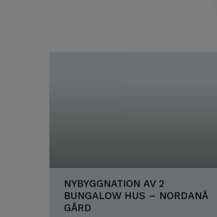
NYBYGGNATION AV 2
BUNGALOW HUS – NORDANÅ
GÅRD