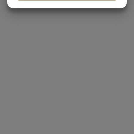
JA
NEJ
JA
NEJ
MARKNADSFÖRING
STATISTIK
ATTEFALLSHUS 5